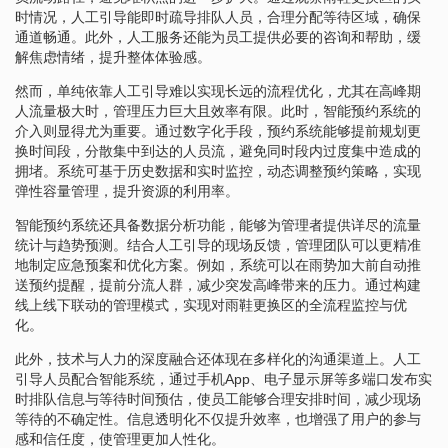
时情况，人工引导能即时疏导排队人员，合理分配等待区域，确保
通道畅通。此外，人工服务还能为员工提供必要的咨询和帮助，缓
解焦虑情绪，提升整体体验感。
然而，单纯依靠人工引导难以实现长远的流程优化，尤其在高峰期
人流量极大时，管理压力巨大且效率有限。此时，智能预约系统的
介入则显得尤为重要。通过数字化手段，预约系统能够提前规划更
换时间段，分散集中到达的人员流，避免同时段内过度集中造成的
拥堵。系统可基于历史数据和实时监控，动态调整预约策略，实现
弹性容量管理，提升资源的利用率。
智能预约系统还具备数据分析功能，能够为管理者提供详尽的流量
统计与趋势预测。结合人工引导的现场反馈，管理团队可以更精准
地制定应急预案和优化方案。例如，系统可以在雨势加大前自动推
送预约提醒，提前分流人群，减少突发高峰带来的压力。通过构建
线上线下联动的管理模式，实现对雨鞋更换区的全流程监控与优
化。
此外，技术与人力的深度融合还体现在多样化的沟通渠道上。人工
引导人员配合智能系统，通过手机App、电子显示屏等多端口发布实
时排队信息与等待时间预估，使员工能够合理安排时间，减少现场
等待的不确定性。信息透明化不仅提升效率，也增强了用户的参与
感和信任度，使管理更加人性化。