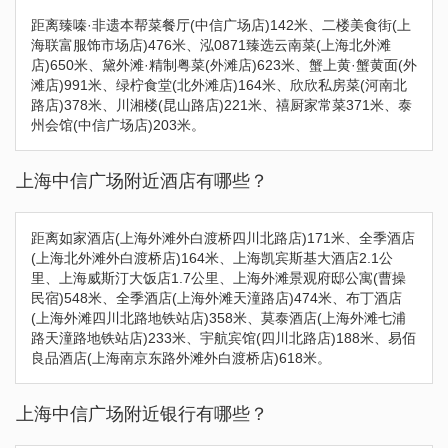
距离臻嗪·非遗本帮菜餐厅(中信广场店)142米、二楼美食街(上
海联富服饰市场店)476米、泓0871臻选云南菜(上海北外滩
店)650米、黛外滩·精制粤菜(外滩店)623米、蟹上黄·蟹黄面(外
滩店)991米、绿柠食堂(北外滩店)164米、欣欣私房菜(河南北
路店)378米、川湘楼(昆山路店)221米、禧厨家常菜371米、泰
州会馆(中信广场店)203米。
上海中信广场附近酒店有哪些？
距离如家酒店(上海外滩外白渡桥四川北路店)171米、全季酒店
(上海北外滩外白渡桥店)164米、上海凯宾斯基大酒店2.1公
里、上海威斯汀大饭店1.7公里、上海外滩景观府邸公寓(曹操
民宿)548米、全季酒店(上海外滩天潼路店)474米、布丁酒店
(上海外滩四川北路地铁站店)358米、莫泰酒店(上海外滩七浦
路天潼路地铁站店)233米、宇航宾馆(四川北路店)188米、易佰
良品酒店(上海南京东路外滩外白渡桥店)618米。
上海中信广场附近银行有哪些？