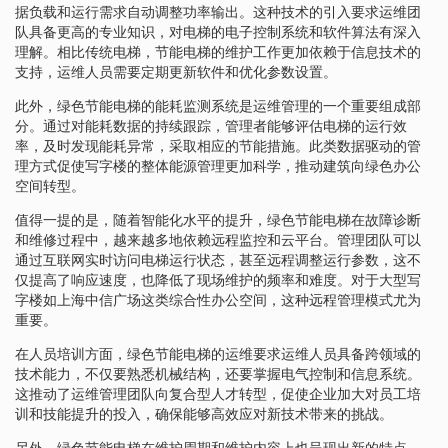
据负载和运行需求自动调整功率输出。这种技术的引入要求运维团
队具备更高的专业知识，对电梯的电子控制系统和软件算法有深入
理解。相比传统电梯，节能电梯的维护工作更加依赖于信息技术的
支持，运维人员需要定期更新软件和优化参数设置。
此外，绿色节能电梯的能耗监测系统是运维管理的一个重要组成部
分。通过对能耗数据的持续跟踪，管理者能够评估电梯的运行效
率，及时发现能耗异常，采取相应的节能措施。此类数据驱动的管
理方式促使写字楼的整体能源管理更加科学，推动建筑向绿色办公
空间转型。
值得一提的是，随着智能化水平的提升，绿色节能电梯在故障诊断
和维修过程中，越来越多地依赖远程监控和云平台。管理团队可以
通过互联网实时访问电梯运行状态，甚至远程调整运行参数，这不
仅提高了响应速度，也降低了现场维护的频率和难度。对于大型写
字楼如上海中信广场这类综合性办公空间，这种远程管理模式尤为
重要。
在人员培训方面，绿色节能电梯的运维要求运维人员具备跨领域的
技术能力，不仅要熟悉机械结构，还要掌握电气控制和信息系统。
这推动了运维管理团队向复合型人才转型，促使企业加大对员工培
训和技能提升的投入，确保能够高效应对新技术带来的挑战。
另外，绿色节能电梯在维护周期和维护内容上也呈现出新的特点。