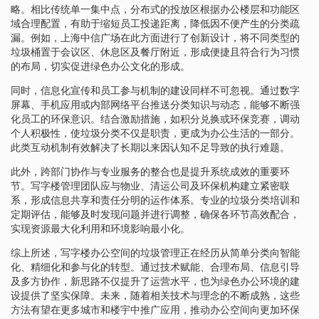
略。相比传统单一集中点，分布式的投放区根据办公楼层和功能区
域合理配置，有助于缩短员工投递距离，降低因不便产生的分类疏
漏。例如，上海中信广场在此方面进行了创新设计，将不同类型的
垃圾桶置于会议区、休息区及餐厅附近，形成便捷且符合行为习惯
的布局，切实促进绿色办公文化的形成。
同时，信息化宣传和员工参与机制的建设同样不可忽视。通过数字
屏幕、手机应用或内部网络平台推送分类知识与动态，能够不断强
化员工的环保意识。结合激励措施，如积分兑换或环保竞赛，调动
个人积极性，使垃圾分类不仅是职责，更成为办公生活的一部分。
此类互动机制有效解决了长期以来因认知不足导致的执行难题。
此外，跨部门协作与专业服务的整合也是提升系统成效的重要环
节。写字楼管理团队应与物业、清运公司及环保机构建立紧密联
系，形成信息共享和责任分明的运作体系。专业的垃圾分类培训和
定期评估，能够及时发现问题并进行调整，确保各环节高效配合，
实现资源最大化利用和环境影响最小化。
综上所述，写字楼办公空间的垃圾管理正在经历从简单分类向智能
化、精细化和参与化的转型。通过技术赋能、合理布局、信息引导
及多方协作，新思路不仅提升了运营水平，也为绿色办公环境的建
设提供了坚实保障。未来，随着相关技术与理念的不断成熟，这些
方法有望在更多城市和楼宇中推广应用，推动办公空间向更加环保