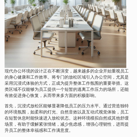
现代办公环境的设计正在不断演变，越来越多的企业开始重视员工
的身心健康和工作效率。将专门的放松区域引入办公空间，尤其是
采用沉浸式体验的方式，正成为提升整体工作氛围的重要举措。这
类区域不仅能够为员工提供一个短暂的逃离工作压力的场所，还能
有效促进身心恢复，从而带来多方面的积极影响。
首先，沉浸式放松区能够显著降低员工的压力水平。通过营造独特
的环境氛围，如柔和的灯光、自然音效以及互动式视觉体验，员工
在短暂休息时能快速进入放松状态。这种环境模拟自然或其他舒缓
场景，有助于缓解紧张情绪，减少焦虑感，增强心理韧性，进而提
升员工的整体幸福感和工作满意度。