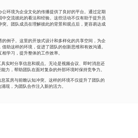
办公环境为企业文化的传播提供了良好的平台。通过定期
围中交流彼此的看法和经验。这些活动不仅有助于提升员
冲突。团队成员在理解彼此的背景和观点后，更容易达成
秀的例子。这里的开放式设计和多样化的共享空间，为企
，借助这样的环境，促进了团队的创新思维和有效沟通。
互相学习，提升整体的工作效率。
工具实时分享信息和观点。无论是视频会议、即时消息还
应能力，帮助团队在面对复杂的外部环境时保持竞争力。
信息茧房与前瞻认知冲突。这样的环境不仅提升了团队的
的涌现，为团队合作注入新的活力。