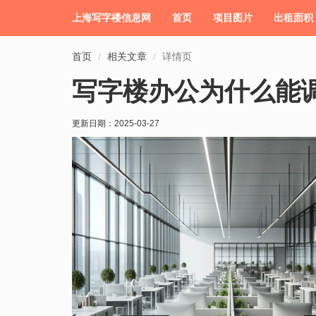
上海写字楼信息网
首页
项目图片
出租面积
首页
相关文章
详情页
写字楼办公为什么能
更新日期：
2025-03-27