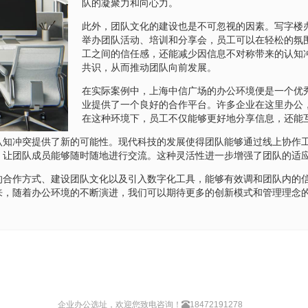
队的凝聚力和向心力。
此外，团队文化的建设也是不可忽视的因素。写字楼
举办团队活动、培训和分享会，员工可以在轻松的氛
工之间的信任感，还能减少因信息不对称带来的认知
共识，从而推动团队向前发展。
在实际案例中，上海中信广场的办公环境便是一个优
业提供了一个良好的合作平台。许多企业在这里办公
在这种环境下，员工不仅能够更好地分享信息，还能
认知冲突提供了新的可能性。现代科技的发展使得团队能够通过线上协作
，让团队成员能够随时随地进行交流。这种灵活性进一步增强了团队的适
的合作方式、建设团队文化以及引入数字化工具，能够有效调和团队内的
来，随着办公环境的不断演进，我们可以期待更多的创新模式和管理理念
企业办公选址，欢迎您致电咨询！
18472191278