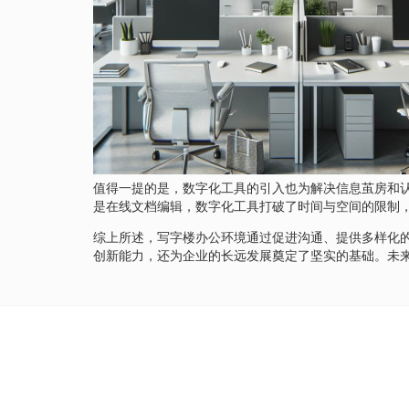
值得一提的是，数字化工具的引入也为解决信息茧房和
是在线文档编辑，数字化工具打破了时间与空间的限制
综上所述，写字楼办公环境通过促进沟通、提供多样化
创新能力，还为企业的长远发展奠定了坚实的基础。未