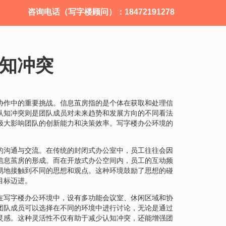
咨询电话（写字楼顾问）：18472191278
知冲突
协作中的重要挑战。信息茧房指的是个体在获取和处理信
认知冲突则是团队成员对未来趋势和发展方向的不同看法
极大影响团队的创新能力和决策效率。写字楼办公环境的
的沟通与交流。在传统的封闭式办公室中，员工往往会因
信息茧房的形成。而在开放式办公空间内，员工的互动频
易地接触到不同的思想和观点。这种环境鼓励了思想的碰
目标迈进。
在写字楼办公环境中，设有多功能会议室、休闲区域和协
团队成员可以选择在不同的环境中进行讨论，无论是通过
灵感。这种灵活性不仅有助于减少认知冲突，还能增强团